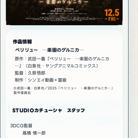
作品情報
ペリリュー ─楽園のゲルニカ─
原作：武田一義『ペリリュー ─楽園のゲルニカ
─』（白泉社・ヤングアニマルコミックス）
監督：久慈悟郎
制作：シンエイ動画×冨嶽
©武田一義・白泉社／2025「ペリリュー ─楽園のゲルニカ─」
製作委員会
STUDIOカチューシャ スタッフ
3DCG監督
髙橋 慎一郎