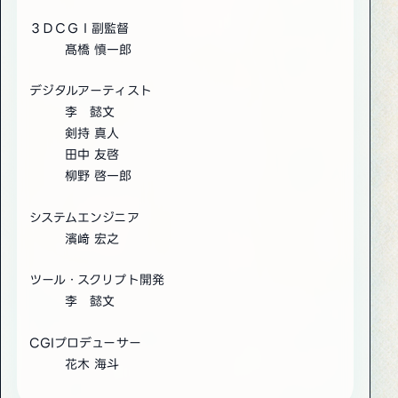
３ＤＣＧＩ副監督
髙橋 慎一郎
デジタルアーティスト
李 懿文
剣持 真人
田中 友啓
柳野 啓一郎
システムエンジニア
濱﨑 宏之
ツール・スクリプト開発
李 懿文
CGIプロデューサー
花木 海斗