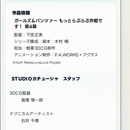
作品情報
ガールズ＆パンツァー もっとらぶらぶ作戦で
す！ 第4幕
監督：下田正美
シリーズ構成・脚本：木村 暢
担当：戦車3DCG制作
アニメーション制作：P.A.WORKS×アクタス
©GuP MottoLoveLove Projekt
STUDIOカチューシャ スタッフ
3DCG監督
髙橋 慎一郎
テクニカルアーティスト
石井 千尋