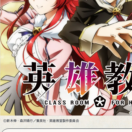
ⓒ新木伸・森沢晴行／集英社・英雄教室製作委員会