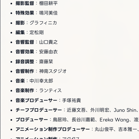
撮影監督
：棚田耕平
特殊効果
：鳴河美佳
撮影
：グラフィニカ
編集
：定松剛
音響監督
：山口貴之
音響効果
：安藤由衣
録音調整
：齋藤栞
音響制作
：神南スタジオ
音楽
：中川幸太郎
音楽制作
：ランティス
音楽プロデューサー
：手塚祐貴
チーフプロデューサー
：近藤文吾、外川明宏、Juno Shi
プロデューサー
：鳥居玲、長谷川嘉範、Ereka Wang
アニメーション制作プロデューサー
：丸山俊平、吉本雅一