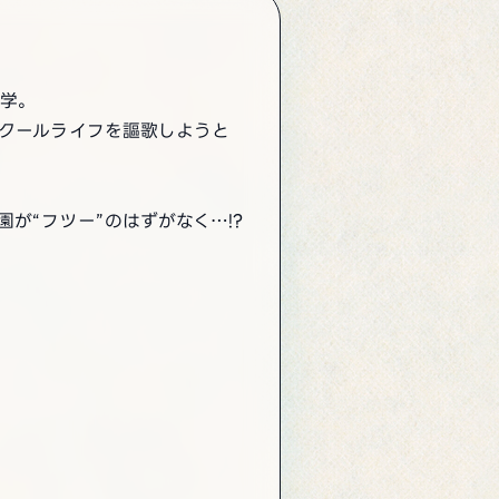
入学。
スクールライフを謳歌しようと
が“フツー”のはずがなく…!?