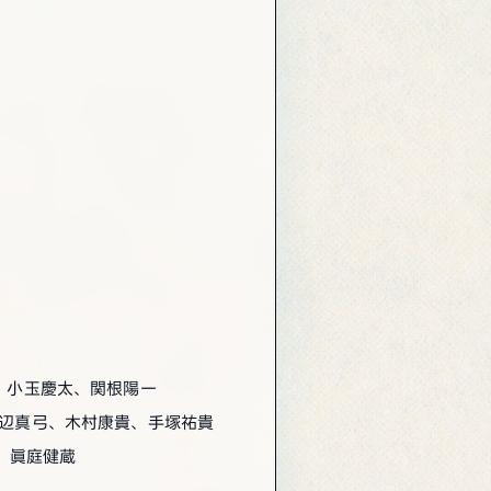
n、小玉慶太、関根陽一
、渡辺真弓、木村康貴、手塚祐貴
、眞庭健蔵