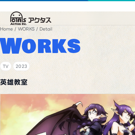
Home
/
WORKS
/ Detail
Works
TV
2023
英雄教室