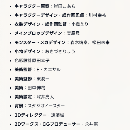
キャラクター原案
：岸田こあら
キャラクターデザイン・総作画監督
：川村幸祐
衣装デザイン・総作画監督
：小島えり
メインプロップデザイン
：実原登
モンスター・メカデザイン
：森木靖泰、松田未来
小物デザイン
：あきづきりょう
色彩設計原田幸子
美術監督
：E・カエサル
美術監修
：東潤一
美術
：田中伸哉
美術設定
：深井亮太
背景
：スタジオイースター
3Dディレクター
：遠藤誠
2Dワークス・CGプロデューサー
：永井努