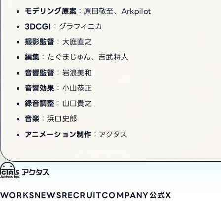
モデリング原案
：原田敬至、Arkpilot
3DCGI
：グラフィニカ
撮影監督
：大庭直之
編集
：たぐまじゅん、吉武将人
音響監督
：岩浪美和
音響効果
：小山恭正
録音調整
：山口貴之
音楽
：浜口史郎
アニメーション制作
：アクタス
WORKS
NEWS
RECRUIT
COMPANY
公式X