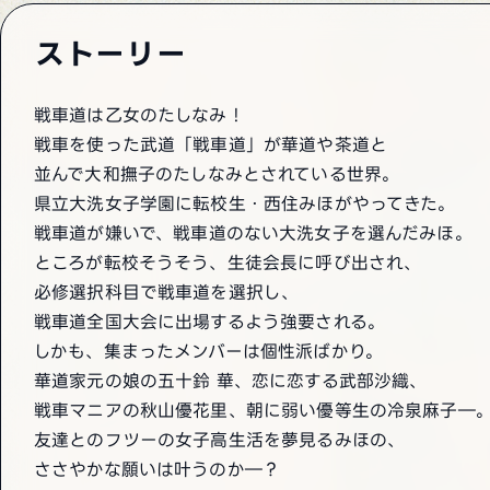
ストーリー
戦車道は乙女のたしなみ！
戦車を使った武道「戦車道」が華道や茶道と
並んで大和撫子のたしなみとされている世界。
県立大洗女子学園に転校生・西住みほがやってきた。
戦車道が嫌いで、戦車道のない大洗女子を選んだみほ。
ところが転校そうそう、生徒会長に呼び出され、
必修選択科目で戦車道を選択し、
戦車道全国大会に出場するよう強要される。
しかも、集まったメンバーは個性派ばかり。
華道家元の娘の五十鈴 華、恋に恋する武部沙織、
戦車マニアの秋山優花里、朝に弱い優等生の冷泉麻子―
友達とのフツーの女子高生活を夢見るみほの、
ささやかな願いは叶うのか―？