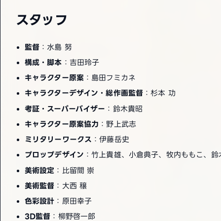
スタッフ
監督
：水島 努
構成・脚本
：吉田玲子
キャラクター原案
：島田フミカネ
キャラクターデザイン・総作画監督
：杉本 功
考証・スーパーバイザー
：鈴木貴昭
キャラクター原案協力
：野上武志
ミリタリーワークス
：伊藤岳史
プロップデザイン
：竹上貴雄、小倉典子、牧内ももこ、鈴
美術設定
：比留間 崇
美術監督
：大西 穣
色彩設計
：原田幸子
3D監督
：柳野啓一郎