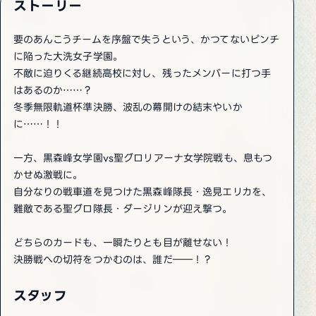
ストーリー
要のあんこうチームを序盤で失うという、かつてないピンチ
に陥った大洗女子学園。
不敵に迫りくる継続高校に対し、残ったメンバーに打つ手
はあるのか……？
冬季無限軌道杯準決勝、波乱の幕開けの結末やいか
に……！！
一方、黒森峰女学園vs聖グロリアーナ女学院戦も、息もつ
かせぬ激戦に。
自分なりの戦車道を見つけた黒森峰隊長・逸見エリカを、
難敵である聖グロ隊長・ダージリンが迎え撃つ。
どちらのカードも、一瞬たりとも目が離せない！
決勝戦への切符をつかむのは、誰だ――！？
スタッフ