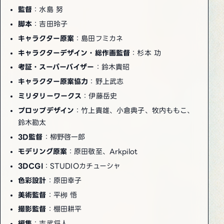
監督
：水島 努
脚本
：吉田玲子
キャラクター原案
：島田フミカネ
キャラクターデザイン・総作画監督
：杉本 功
考証・スーパーバイザー
：鈴木貴昭
キャラクター原案協力
：野上武志
ミリタリーワークス
：伊藤岳史
プロップデザイン
：竹上貴雄、小倉典子、牧内ももこ、
鈴木勘太
3D監督
：柳野啓一郎
モデリング原案
：原田敬至、Arkpilot
3DCGI
：STUDIOカチューシャ
色彩設計
：原田幸子
美術監督
：平栁 悟
撮影監督
：棚田耕平
編集
：吉武将人