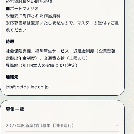
※希望職種名の明記必須
■ポートフォリオ
※過去に制作された作品資料
※応募書類は返却いたしませんので、マスターの送付はご遠
慮ください
待遇
社会保険完備、福利厚生サービス、退職金制度（企業型確
定拠出年金制度）、交通費支給（上限あり）
昇降給（年1回本人の実績により決定）
連絡先
job@actas-inc.co.jp
募集一覧
2027年度新卒採用募集【制作進行】