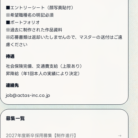
■エントリーシート（顔写真貼付）
※希望職種名の明記必須
■ポートフォリオ
※過去に制作された作品資料
※応募書類は返却いたしませんので、マスターの送付はご遠
慮ください
待遇
社会保険完備、交通費支給（上限あり）
昇降給（年1回本人の実績により決定）
連絡先
job@actas-inc.co.jp
募集一覧
2027年度新卒採用募集【制作進行】