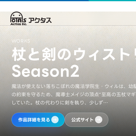
WORKS
杖と剣のウィスト
Season2
魔法が使えない落ちこぼれの魔法学院生・ウィルは、幼
の約束を守るため、魔導士メイジの頂点“至高の五杖マギ
していた。杖の代わりに剣を執り、少しず…
作品詳細を見る
公式サイト