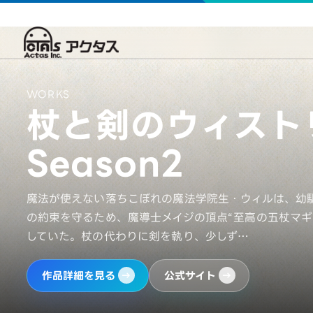
WORKS
杖と剣のウィスト
Season2
魔法が使えない落ちこぼれの魔法学院生・ウィルは、幼
の約束を守るため、魔導士メイジの頂点“至高の五杖マギ
していた。杖の代わりに剣を執り、少しず…
作品詳細を見る
公式サイト